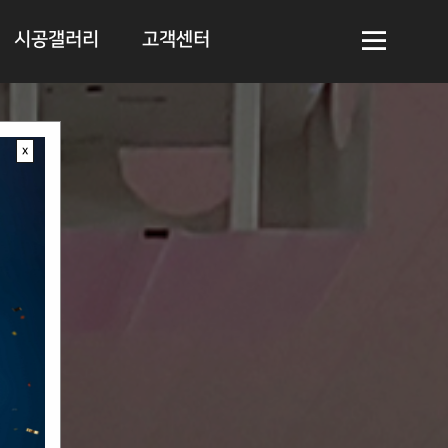
시공갤러리
고객센터
시공 절차 및
전화 문의
종류
지사 안내
시공 갤러리
x
F A Q
Q & A
오시는 길