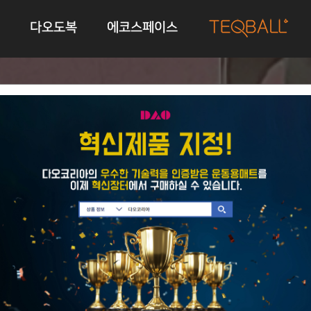
다오도복
에코스페이스
유도복
브랜드 소개
테크볼테이블
트
트