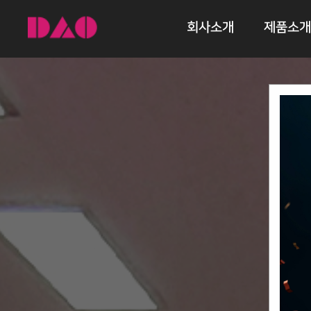
회사소개
제품소개
다오스토리
리빙 매트
CEO 메시지
스포츠 매
인증/특허
안전보호벽
홍보센터
매트
고탄성 매
실내마감재
(흡음재)